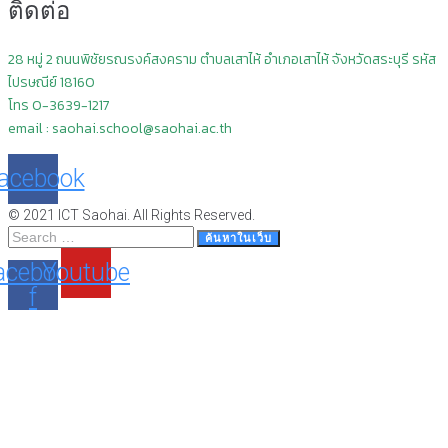
ติดต่อ
28 หมู่ 2 ถนนพิชัยรณรงค์สงคราม ตำบลเสาไห้ อำเภอเสาไห้ จังหวัดสระบุรี
รหัส
ไปรษณีย์ 18160
โทร 0-3639-1217
email : saohai.school@saohai.ac.th
acebook
© 2021 ICT Saohai. All Rights Reserved.
Search
ค้นหาในเว็บ
…
acebook-
Youtube
f
Scroll
Up