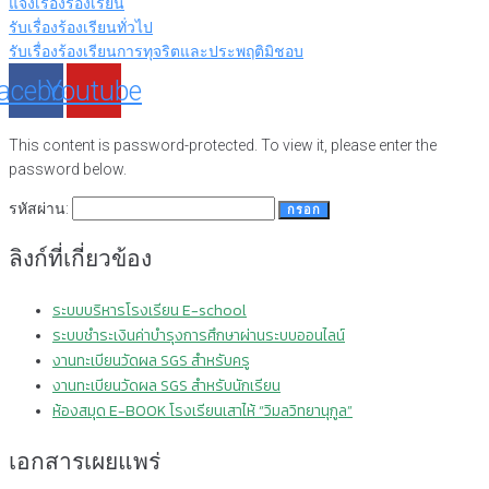
แจ้งเรื่องร้องเรียน
รับเรื่องร้องเรียนทั่วไป
รับเรื่องร้องเรียนการทุจริตและประพฤติมิชอบ
acebook
Youtube
This content is password-protected. To view it, please enter the
password below.
รหัสผ่าน:
ลิงก์ที่เกี่ยวข้อง
ระบบบริหารโรงเรียน E-school
ระบบชำระเงินค่าบำรุงการศึกษาผ่านระบบออนไลน์
งานทะเบียนวัดผล SGS สำหรับครู
งานทะเบียนวัดผล SGS สำหรับนักเรียน
ห้องสมุด E-BOOK โรงเรียนเสาไห้ “วิมลวิทยานุกูล”
เอกสารเผยแพร่