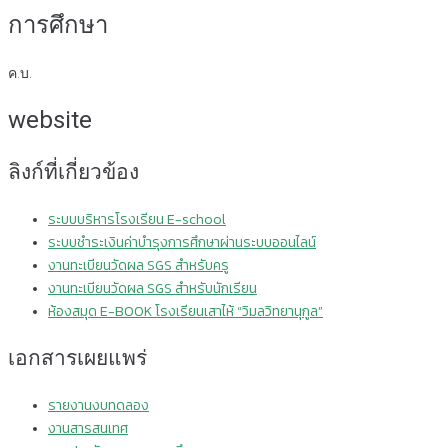
การศึกษา
ค.บ.
website
ลิงก์ที่เกี่ยวข้อง
ระบบบริหารโรงเรียน E-school
ระบบชำระเงินค่าบำรุงการศึกษาผ่านระบบออนไลน์
งานทะเบียนวัดผล SGS สำหรับครู
งานทะเบียนวัดผล SGS สำหรับนักเรียน
ห้องสมุด E-BOOK โรงเรียนเสาไห้ “วิมลวิทยานุกูล”
เอกสารเผยแพร่
รายงานงบทดลอง
งานสารสนเทศ