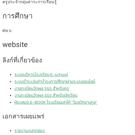
ครูประจำกลุ่มสาระการเรียนรู้
การศึกษา
ศษ.บ.
website
ลิงก์ที่เกี่ยวข้อง
ระบบบริหารโรงเรียน E-school
ระบบชำระเงินค่าบำรุงการศึกษาผ่านระบบออนไลน์
งานทะเบียนวัดผล SGS สำหรับครู
งานทะเบียนวัดผล SGS สำหรับนักเรียน
ห้องสมุด E-BOOK โรงเรียนเสาไห้ “วิมลวิทยานุกูล”
เอกสารเผยแพร่
รายงานงบทดลอง